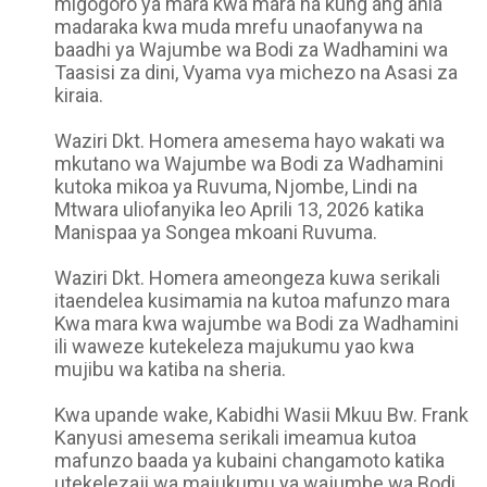
migogoro ya mara kwa mara na kung'ang'ania
madaraka kwa muda mrefu unaofanywa na
baadhi ya Wajumbe wa Bodi za Wadhamini wa
Taasisi za dini, Vyama vya michezo na Asasi za
kiraia.
Waziri Dkt. Homera amesema hayo wakati wa
mkutano wa Wajumbe wa Bodi za Wadhamini
kutoka mikoa ya Ruvuma, Njombe, Lindi na
Mtwara uliofanyika leo Aprili 13, 2026 katika
Manispaa ya Songea mkoani Ruvuma.
Waziri Dkt. Homera ameongeza kuwa serikali
itaendelea kusimamia na kutoa mafunzo mara
Kwa mara kwa wajumbe wa Bodi za Wadhamini
ili waweze kutekeleza majukumu yao kwa
mujibu wa katiba na sheria.
Kwa upande wake, Kabidhi Wasii Mkuu Bw. Frank
Kanyusi amesema serikali imeamua kutoa
mafunzo baada ya kubaini changamoto katika
utekelezaji wa majukumu ya wajumbe wa Bodi