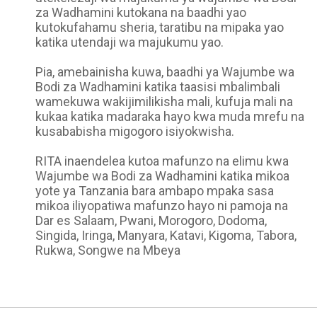
za Wadhamini kutokana na baadhi yao
kutokufahamu sheria, taratibu na mipaka yao
katika utendaji wa majukumu yao.
Pia, amebainisha kuwa, baadhi ya Wajumbe wa
Bodi za Wadhamini katika taasisi mbalimbali
wamekuwa wakijimilikisha mali, kufuja mali na
kukaa katika madaraka hayo kwa muda mrefu na
kusababisha migogoro isiyokwisha.
RITA inaendelea kutoa mafunzo na elimu kwa
Wajumbe wa Bodi za Wadhamini katika mikoa
yote ya Tanzania bara ambapo mpaka sasa
mikoa iliyopatiwa mafunzo hayo ni pamoja na
Dar es Salaam, Pwani, Morogoro, Dodoma,
Singida, Iringa, Manyara, Katavi, Kigoma, Tabora,
Rukwa, Songwe na Mbeya