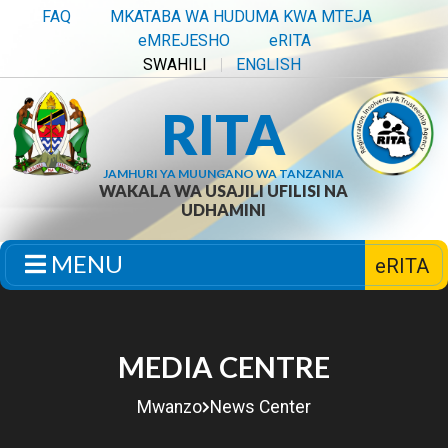
FAQ
MKATABA WA HUDUMA KWA MTEJA
eMREJESHO
eRITA
SWAHILI
ENGLISH
RITA
JAMHURI YA MUUNGANO WA TANZANIA
WAKALA WA USAJILI UFILISI NA
UDHAMINI
MENU
eRITA
MEDIA CENTRE
Mwanzo
News Center