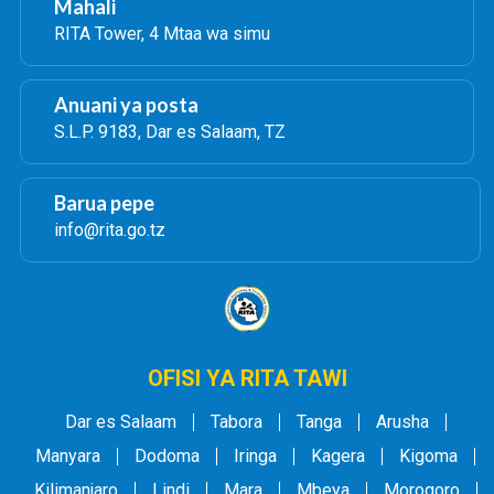
Mahali
RITA Tower, 4 Mtaa wa simu
Anuani ya posta
S.L.P. 9183, Dar es Salaam, TZ
Barua pepe
info@rita.go.tz
OFISI YA RITA TAWI
Dar es Salaam
Tabora
Tanga
Arusha
Manyara
Dodoma
Iringa
Kagera
Kigoma
Kilimanjaro
Lindi
Mara
Mbeya
Morogoro