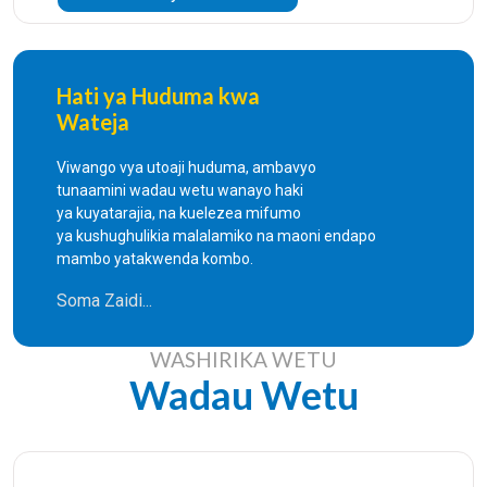
3
Cheti cha ndoa
200,000/=
iliyofungwa nje ya
nchi (Foreign
Hati ya Huduma kwa
Marriage)
Wateja
Viwango vya utoaji huduma, ambavyo
4
Cheti cha Talaka
40,000/=
tunaamini wadau wetu wanayo haki
ya kuyatarajia, na kuelezea mifumo
ya kushughulikia malalamiko na maoni endapo
5
Cheti cha Talaka
200,000/=
mambo yatakwenda kombo.
iliyotolewa nje ya nchi
Soma Zaidi...
6
Leseni ya kufunga
200,000/=
WASHIRIKA WETU
ndoa mahali
Wadau Wetu
maalum
7
Shahada ya
300,000/=