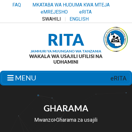
FAQ
MKATABA WA HUDUMA KWA MTEJA
eMREJESHO
eRITA
SWAHILI
ENGLISH
RITA
JAMHURI YA MUUNGANO WA TANZANIA
WAKALA WA USAJILI UFILISI NA
UDHAMINI
MENU
eRITA
GHARAMA
Mwanzo
Gharama za usajili