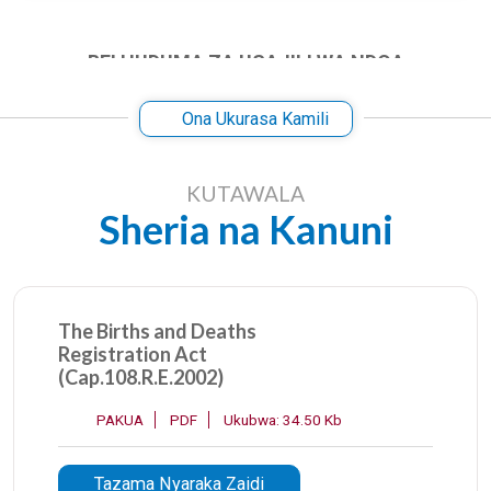
BEI HUDUMA ZA USAJILI WA NDOA
Ona Ukurasa Kamili
NA
AINA YA HUDUMA
ADA/GHARAMA
(TZS)
KUTAWALA
Sheria na Kanuni
1
Cheti cha Ndoa cha
40,000/=
Msajili Mkuu wa Ndoa
The Births and Deaths
2
Cheti cha Ndoa
40,000/=
Registration Act
ambayo haijawahi
(Cap.108.R.E.2002)
kuandikishwa
PAKUA
PDF
Ukubwa: 34.50 Kb
(Subsisting Marriage)
Tazama Nyaraka Zaidi