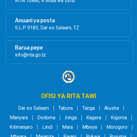
RITA Tower, 4 Mtaa wa simu
Msajili wa ndoa na
talaka
Anuani ya posta
S.L.P. 9183, Dar es Salaam, TZ
13
Leseni ya Kufungisha
60,000/=
Barua pepe
Ndoa
info@rita.go.tz
14
Ndoa ya haraka
200,000/=
OFISI YA RITA TAWI
15
Ada ya ruhusa ya
20,000/=
kufungisha Ndoa
Dar es Salaam
Tabora
Tanga
Arusha
Manyara
Dodoma
Iringa
Kagera
Kigoma
mahali maalum kwa
Kilimanjaro
mgonjwa
Lindi
Mara
Mbeya
Morogoro
Mtwara
Mwanza
Pwani
Rukwa
Ruvuma