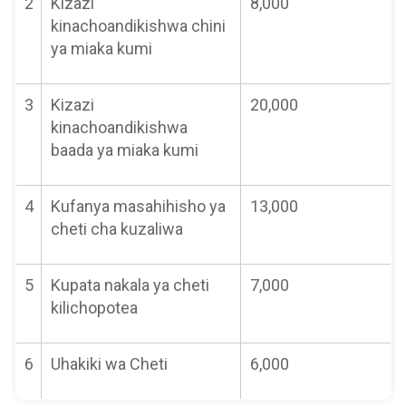
2
Kizazi
8,000
kinachoandikishwa chini
ya miaka kumi
3
Kizazi
20,000
kinachoandikishwa
baada ya miaka kumi
4
Kufanya masahihisho ya
13,000
cheti cha kuzaliwa
5
Kupata nakala ya cheti
7,000
kilichopotea
6
Uhakiki wa Cheti
6,000