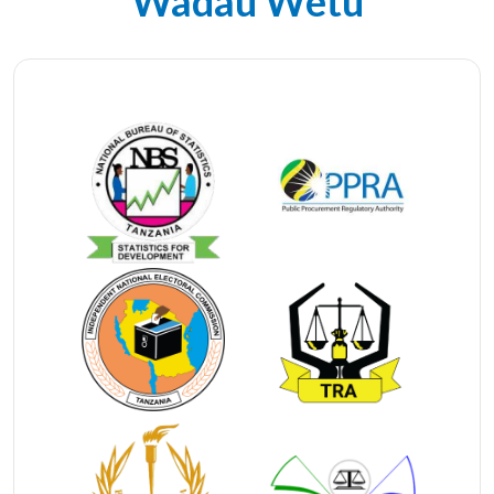
Wadau Wetu
Takwimu za hivi karibuni zinaonesha mafanikio kwa
kuongeza idadi ya usajili, kutokana na takwimu za
sensa ya makazi na watu ya mwaka 2012 inaonesha
wananchi waliosajiliwa na kupatiwa vyeti vya kuzaliwa
ni asilimia 13 tu, lakini kupita mpango huu jumla ya
Watoto�
5,939,509
�
�
wamesajiliwa na kupata vyeti
vya kuzaliwa hivyo kuongeza takwimu na
kufikia�asilimia�
55
.
RITA inashirikiana na wadau mbalimbali wa Kitaifa na
Kimataifa ikiwemo wizara ya katiba na sheria, Wizara
ya Afya, Ofisi ya Rais TAMISEMI, Idara ya uhamiaji,
Mamlaka ya vitambulisho vya Taifa NIDA pamoja na
Wadau wa Maendeleo ambao ni Shirika la kimataifa la
kuhudumia watoto(UNICEF),shirika la maendeleo la
Serikali ya watu wa Canada na Kampuni ya simu za
Mkononi TIGO.
Muhimu kuzingatia:-