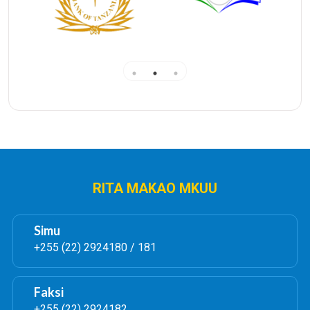
Kwa Mikoa ambayo inatekeleza mpango huu na ikiwa
Mtoto yuko chini ya umri wa miaka mitano cheti
atapatiwa bila ya malipo (ni bure) ikitokea mzazi au
mlezi amepoteza au kuharibika itampasa� kufika
katika Ofisi ya Mkurugenzi wa Halmashauri
anakoishi� na atalipia shs.5000/= na kupatiwa cheti
kingine kwa taarifa zilezile za awali.
Matukio ya Mkakati wa Usajili wa Watoto chini ya
miaka Mitano katika Mikoa 26 .����
Bofya
RITA MAKAO MKUU
Simu
+255 (22) 2924180 / 181
Faksi
+255 (22) 2924182