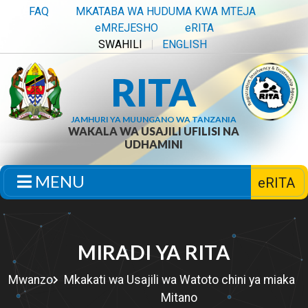
FAQ
MKATABA WA HUDUMA KWA MTEJA
eMREJESHO
eRITA
SWAHILI
ENGLISH
RITA
JAMHURI YA MUUNGANO WA TANZANIA
WAKALA WA USAJILI UFILISI NA
UDHAMINI
MENU
eRITA
MIRADI YA RITA
Mwanzo
Mkakati wa Usajili wa Watoto chini ya miaka
Mitano