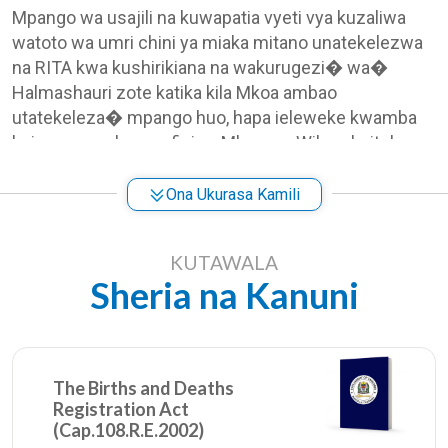
Mpango wa usajili na kuwapatia vyeti vya kuzaliwa
watoto wa umri chini ya miaka mitano unatekelezwa
na RITA kwa kushirikiana na wakurugezi� wa�
Halmashauri zote katika kila Mkoa ambao
utatekeleza� mpango huo, hapa ieleweke kwamba
haina maana kuwa ofisi ya Mkuu wa Wilaya haitokuwa
na jukumu tena, hapana majukumu mengine ya usajili
wa watoto na makundi mengine ya Wananchi�
Ona Ukurasa Kamili
waliovuka miaka mitano yanaendelea katika ofisi hizo
na Mkuu wa Wilaya ni msimamizi wa shughuli zote za
KUTAWALA
kiserikali katika Halmashauri zote zilizopo katika
Sheria na Kanuni
Wilaya yake likiwemo hili la Usajili wa watoto chini ya
umri wa miaka mitano.
Misingi muhimu ya Mpango huu ni kama ifuatavyo:-
The Births and Deaths
Kuondoa ada ya huduma, hii inamaana kuwa vyeti
Registration Act
hivyo vinatolewa bure.
(Cap.108.R.E.2002)