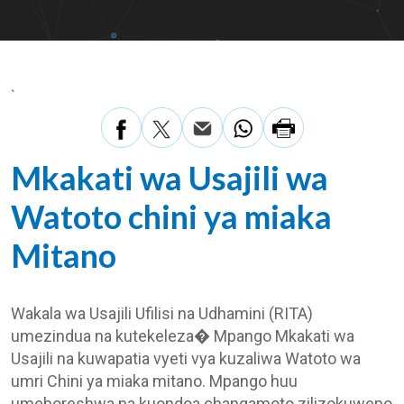
`
Mkakati wa Usajili wa
Watoto chini ya miaka
Mitano
Wakala wa Usajili Ufilisi na Udhamini (RITA)
umezindua na kutekeleza� Mpango Mkakati wa
Usajili na kuwapatia vyeti vya kuzaliwa Watoto wa
umri Chini ya miaka mitano. Mpango huu
umeboreshwa na kuondoa changamoto zilizokuwepo