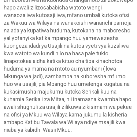
hapo awali zilizosababisha watoto wengi
wanaozaliwa kutosajiliwa, mfano umbali kutoka ofisi
za Wakuu wa Wilaya na wanakoishi wananchi pamoja
na ada ya kupatiwa huduma, kutokana na maboresho
yaliyofanyika katika mpango huu yamewezesha
kuongeza idadi ya Usajili na kutoa vyeti vya kuzaliwa
kwa watoto wa kundi hilo na hasa pale tukio
linapotokea aidha katika kituo cha tiba kinachotoa
huduma ya mama na mtoto au nyumbani ( kwa
Mkunga wa jadi), sambamba na kuboresha mfumo
huo wa usajili, pia Mpango huu umelenga kugatua na
kukasimusha majukumu kutoka Serikali kuu na
kuhamia Serikali za Mitaa, hii inamaana kwamba hapo
awali shughuli za usajili zilikuwa zikisimamiwa pekee
na ofisi ya Mkuu wa Wilaya kama jukumu la kisheria
ambapo Katibu Tawala wa Wilaya ndiye msajili kwa
niaba ya kabidhi Wasii Mkuu.