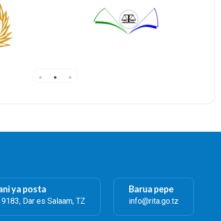
ni ya posta
Barua pepe
. 9183, Dar es Salaam, TZ
info@rita.go.tz