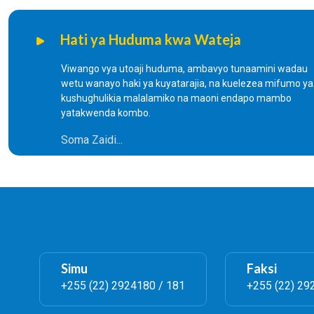
Hati ya Huduma kwa Wateja
Viwango vya utoaji huduma, ambavyo tunaamini wadau
wetu wanayo haki ya kuyatarajia, na kuelezea mifumo ya
kushughulikia malalamiko na maoni endapo mambo
yatakwenda kombo.
Soma Zaidi...
Simu
Faksi
+255 (22) 2924180 / 181
+255 (22) 29