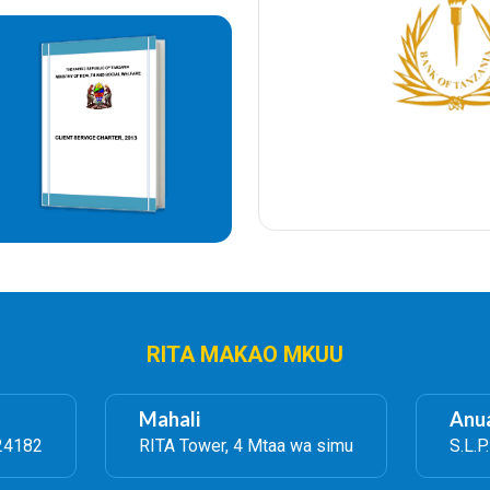
RITA MAKAO MKUU
Mahali
Anua
24182
RITA Tower, 4 Mtaa wa simu
S.L.P