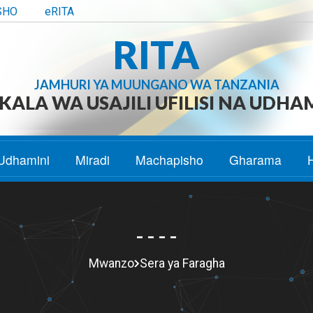
SHO
eRITA
RITA
JAMHURI YA MUUNGANO WA TANZANIA
ALA WA USAJILI UFILISI NA UDHA
Udhamini
Miradi
Machapisho
Gharama
- - - -
Mwanzo
Sera ya Faragha