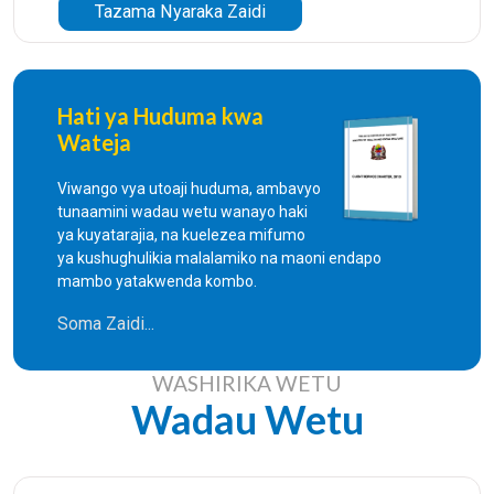
Tazama Nyaraka Zaidi
Hati ya Huduma kwa
Wateja
Viwango vya utoaji huduma, ambavyo
tunaamini wadau wetu wanayo haki
ya kuyatarajia, na kuelezea mifumo
ya kushughulikia malalamiko na maoni endapo
mambo yatakwenda kombo.
Soma Zaidi...
WASHIRIKA WETU
Wadau Wetu