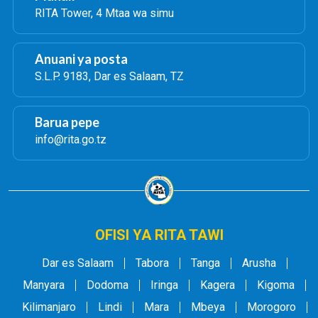
RITA Tower, 4 Mtaa wa simu
Anuani ya posta
S.L.P. 9183, Dar es Salaam, TZ
Barua pepe
info@rita.go.tz
OFISI YA RITA TAWI
Dar es Salaam
Tabora
Tanga
Arusha
Manyara
Dodoma
Iringa
Kagera
Kigoma
Kilimanjaro
Lindi
Mara
Mbeya
Morogoro