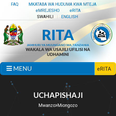
FAQ
MKATABA WA HUDUMA KWA MTEJA
eMREJESHO
eRITA
SWAHILI
ENGLISH
RITA
JAMHURI YA MUUNGANO WA TANZANIA
WAKALA WA USAJILI UFILISI NA
UDHAMINI
MENU
eRITA
UCHAPISHAJI
Mwanzo
Miongozo