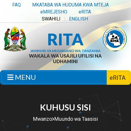
FAQ
MKATABA WA HUDUMA KWA MTEJA
eMREJESHO
eRITA
SWAHILI
ENGLISH
RITA
JAMHURI YA MUUNGANO WA TANZANIA
WAKALA WA USAJILI UFILISI NA
UDHAMINI
MENU
eRITA
KUHUSU SISI
Mwanzo
Muundo wa Taasisi