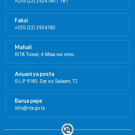
+255 (22) 2924180 / 181
Faksi
+255 (22) 2924182
Mahali
RITA Tower, 4 Mtaa wa simu
Anuani ya posta
S.L.P. 9183, Dar es Salaam, TZ
Barua pepe
info@rita.go.tz