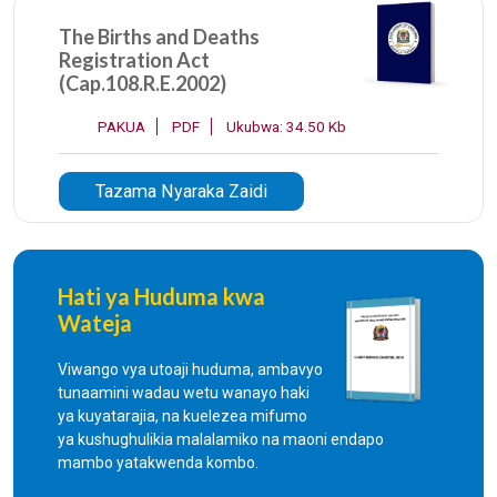
The Births and Deaths
Registration Act
(Cap.108.R.E.2002)
PAKUA
PDF
Ukubwa: 34.50 Kb
Tazama Nyaraka Zaidi
Hati ya Huduma kwa
Wateja
Viwango vya utoaji huduma, ambavyo
tunaamini wadau wetu wanayo haki
ya kuyatarajia, na kuelezea mifumo
ya kushughulikia malalamiko na maoni endapo
mambo yatakwenda kombo.