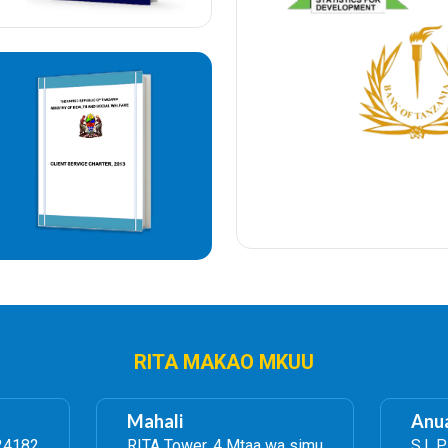
RITA MAKAO MKUU
Mahali
Anua
24182
RITA Tower, 4 Mtaa wa simu
S.L.P