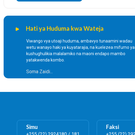
Hati ya Huduma kwa Wateja
Viwango vya utoaji huduma, ambavyo tunaamini wadau
wetu wanayo haki ya kuyatarajia, na kuelezea mifumo ya
kushughulikia malalamiko na maoni endapo mambo
yatakwenda kombo.
Soma Zaidi...
Simu
Faksi
+255 (22) 2924180 / 181
+255 (22) 29