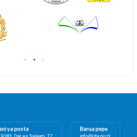
ni ya posta
Barua pepe
. 9183, Dar es Salaam, TZ
info@rita.go.tz