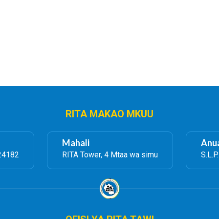
RITA MAKAO MKUU
Mahali
Anua
24182
RITA Tower, 4 Mtaa wa simu
S.L.P