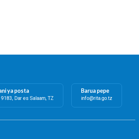
ni ya posta
Barua pepe
. 9183, Dar es Salaam, TZ
info@rita.go.tz