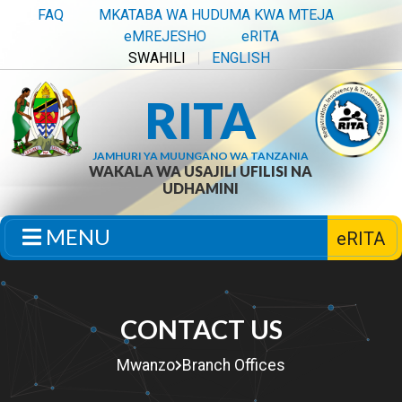
FAQ
MKATABA WA HUDUMA KWA MTEJA
eMREJESHO
eRITA
SWAHILI
ENGLISH
RITA
JAMHURI YA MUUNGANO WA TANZANIA
WAKALA WA USAJILI UFILISI NA
UDHAMINI
MENU
eRITA
CONTACT US
Mwanzo
Branch Offices