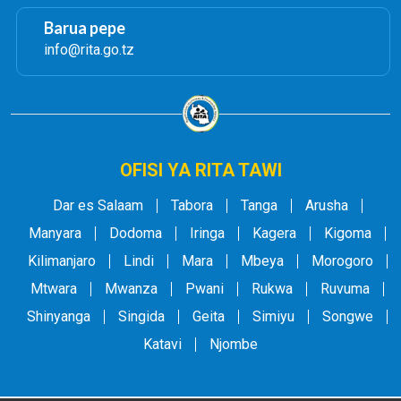
Barua pepe
info@rita.go.tz
OFISI YA RITA TAWI
Dar es Salaam
Tabora
Tanga
Arusha
Manyara
Dodoma
Iringa
Kagera
Kigoma
Kilimanjaro
Lindi
Mara
Mbeya
Morogoro
Mtwara
Mwanza
Pwani
Rukwa
Ruvuma
Shinyanga
Singida
Geita
Simiyu
Songwe
Katavi
Njombe