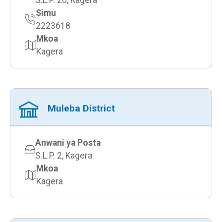
S.L.P. 20, Kagera
Simu
2223618
Mkoa
Kagera
Muleba District
Anwani ya Posta
S.L.P. 2, Kagera
Mkoa
Kagera