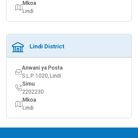
Mkoa
Lindi
Lindi District
Anwani ya Posta
S.L.P. 1020, Lindi
Simu
2202230
Mkoa
Lindi