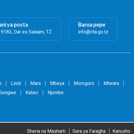
ni ya posta
Barua pepe
. 9183, Dar es Salaam, TZ
info@rita.go.tz
o
Lindi
Mara
Mbeya
Morogoro
Mtwara
Songwe
Katavi
Njombe
Sheria na Masharti
Sera ya Faragha
Kanusho