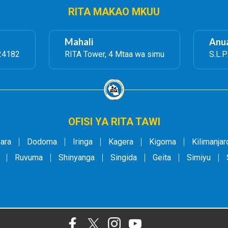
RITA MAKAO MKUU
Mahali
Anua
24182
RITA Tower, 4 Mtaa wa simu
S.L.P
OFISI YA RITA TAWI
ara
Dodoma
Iringa
Kagera
Kigoma
Kilimanjar
Ruvuma
Shinyanga
Singida
Geita
Simiyu