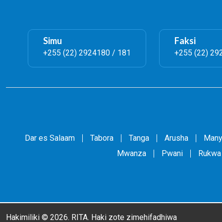
Simu
Faksi
+255 (22) 2924180 / 181
+255 (22) 29
Dar es Salaam
Tabora
Tanga
Arusha
Many
Mwanza
Pwani
Rukwa
Hakimiliki © 2026. RITA. Haki zote zimehifadhiwa