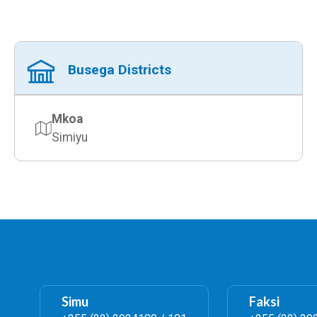
Busega Districts
Mkoa
Simiyu
Simu
Faksi