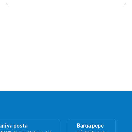
ni ya posta
Barua pepe