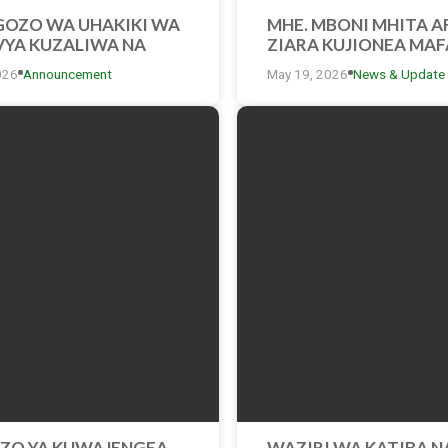
OZO WA UHAKIKI WA
MHE. MBONI MHITA A
VYA KUZALIWA NA
ZIARA KUJIONEA MAF
YA KAPENI YA MSAAD
026
Announcement
May 19, 2026
News & Update
KISHERIA YA MAMA S
MKOANI SHINYANGA.
ZO YA KUWAJENGEA
WAZIRI WA KATIBA N