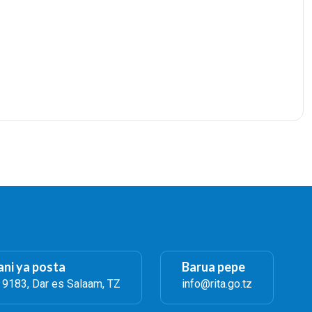
ni ya posta
Barua pepe
. 9183, Dar es Salaam, TZ
info@rita.go.tz