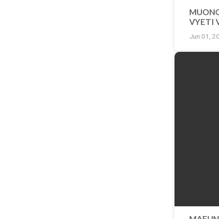
MUONG
VYETI 
VIFO
Jun 01, 2
MAFUN