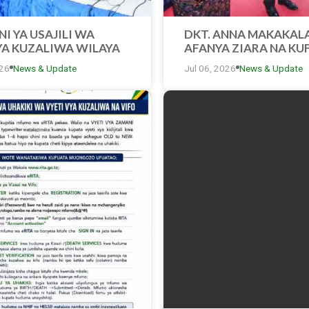
I YA USAJILI WA
DKT. ANNA MAKAKAL
YA KUZALIWA WILAYA
AFANYA ZIARA NA KU
EKE YAENDELEA
KATIKA BANDA LA RI
026
News & Update
Jul 06, 2026
News & Update
 KATA YA CHAMAZI.
KATIKA MONESHO YA 
KIMATAIFA YA BIASH
ES SALAAM