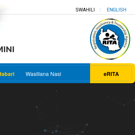
SWAHILI
ENGLISH
MINI
Habari
Wasiliana Nasi
eRITA