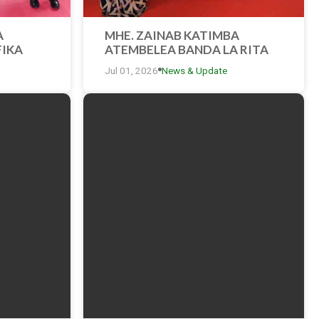
A
MHE. ZAINAB KATIMBA
FIKA
ATEMBELEA BANDA LA RITA
TA
KUONA HUDUMA
Jul 01, 2026
News & Update
50 YA
ZITOLEWAZO KATIKA
ARA DAR
MAONESHO YA 50 YA
KIMATAIFA YA BIASHARA DAR
ES SALAAM