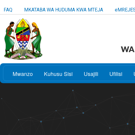
FAQ
MKATABA WA HUDUMA KWA MTEJA
eMREJE
WAK
Mwanzo
Kuhusu Sisi
Usajili
Ufilisi