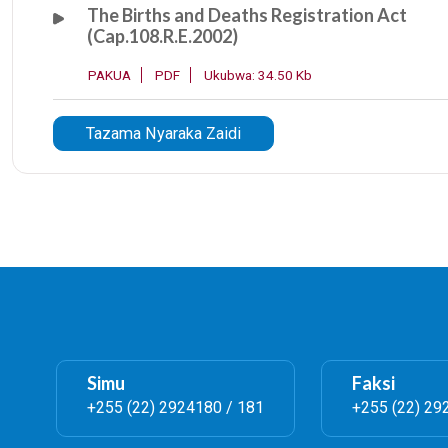
The Births and Deaths Registration Act
(Cap.108.R.E.2002)
PAKUA
PDF
Ukubwa: 34.50 Kb
Tazama Nyaraka Zaidi
Simu
Faksi
+255 (22) 2924180 / 181
+255 (22) 29