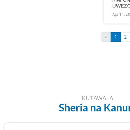
UWEZO
SERIK
Apr 14, 2
«
1
2
KUTAWALA
Sheria na Kanu