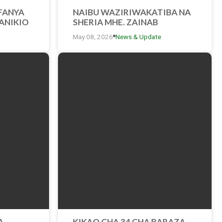
FANYA
NAIBU WAZIRIWAKATIBA NA
ANIKIO
SHERIA MHE. ZAINAB
A WA
KATIMBA ATEMBELEA KUONA
May 08, 2026
News & Update
AMIA
HUDUMA ZITOLEWAZO
KATIKA KAMPENI YA MSAADA
WA KISHERIA YA MAMA SAMIA
MKOANI DODOMA
A
KIKAO CHA 34 CHA BARAZA