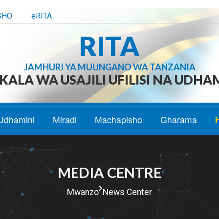
SHO
eRITA
RITA
JAMHURI YA MUUNGANO WA TANZANIA
ALA WA USAJILI UFILISI NA UDHA
Udhamini
Miradi
Machapisho
Gharama
MEDIA CENTRE
Mwanzo
News Center