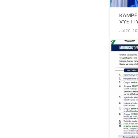
KAMPEN
VYETI 
YA TEM
Jul 20, 2
KATIKA