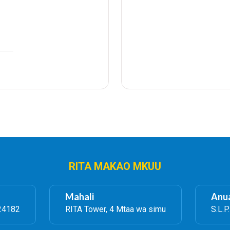
RITA MAKAO MKUU
Mahali
Anua
24182
RITA Tower, 4 Mtaa wa simu
S.L.P