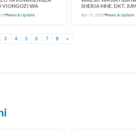
 VIONGOZI WA
SHERIA MHE. DKT. JU
ALI MKOANI RUVUMA
HOMERA AZINDUA M
026
News & Update
Apr 13, 2026
News & Update
WA WAJUMBE WA BOD
WADHAMINI MKOANI
RUVUMA
3
4
5
6
7
8
»
ni