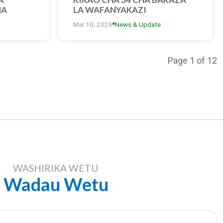
MA
LA WAFANYAKAZI
KUTANO
Mar 10, 2026
News & Update
I ZA
Page 1 of 12
WASHIRIKA WETU
Wadau Wetu