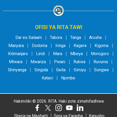
OFISI YA RITA TAWI
Dar es Salaam
Tabora
Tanga
Arusha
Manyara
Dodoma
Iringa
Kagera
Kigoma
Kilimanjaro
Lindi
Mara
Mbeya
Morogoro
Mtwara
Mwanza
Pwani
Rukwa
Ruvuma
Shinyanga
Singida
Geita
Simiyu
Songwe
Katavi
Njombe
Hakimiliki © 2026. RITA. Haki zote zimehifadhiwa
Sheria na Masharti
Sera ya Faragha
Kanusho