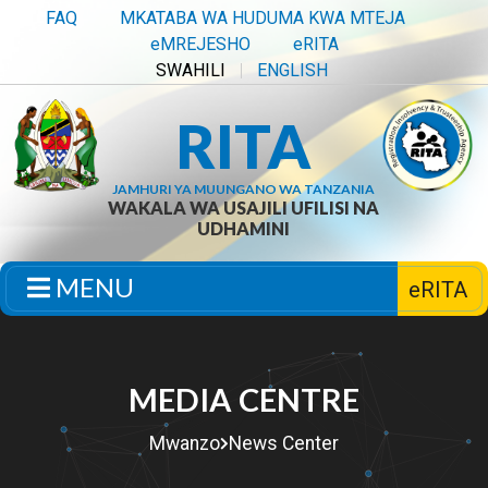
FAQ
MKATABA WA HUDUMA KWA MTEJA
eMREJESHO
eRITA
SWAHILI
ENGLISH
RITA
JAMHURI YA MUUNGANO WA TANZANIA
WAKALA WA USAJILI UFILISI NA
UDHAMINI
MENU
eRITA
MEDIA CENTRE
Mwanzo
News Center