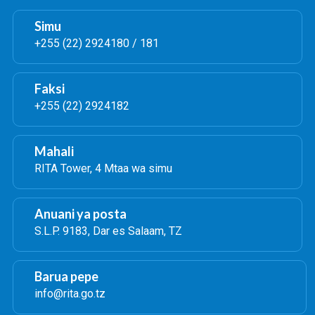
KATIKA
KATIKA
MAONESHO
KATA
MONESHO
YA
Simu
YA
YA
50
+255 (22) 2924180 / 181
CHAMAZI.
50
YA
YA
KIMATAIFA
KIMATAIFA
YA
YA
BIASHARA
Faksi
BIASHARA
DAR
+255 (22) 2924182
DAR
ES
ES
SALAAM
SALAAM
Mahali
RITA Tower, 4 Mtaa wa simu
Anuani ya posta
S.L.P. 9183, Dar es Salaam, TZ
Barua pepe
info@rita.go.tz