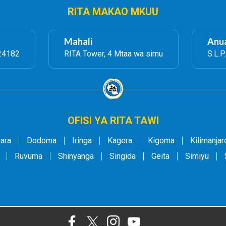
RITA MAKAO MKUU
Mahali
Anua
24182
RITA Tower, 4 Mtaa wa simu
S.L.P
OFISI YA RITA TAWI
ara
Dodoma
Iringa
Kagera
Kigoma
Kilimanjar
Ruvuma
Shinyanga
Singida
Geita
Simiyu