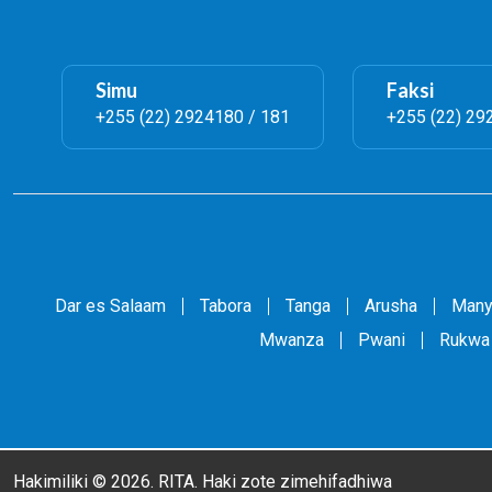
Simu
Faksi
+255 (22) 2924180 / 181
+255 (22) 29
Dar es Salaam
Tabora
Tanga
Arusha
Many
Mwanza
Pwani
Rukwa
Hakimiliki © 2026. RITA. Haki zote zimehifadhiwa