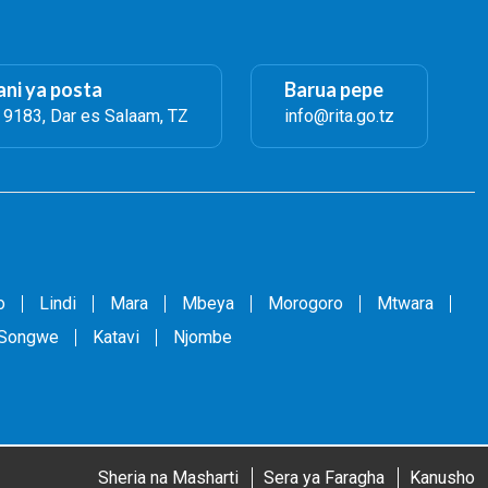
ni ya posta
Barua pepe
. 9183, Dar es Salaam, TZ
info@rita.go.tz
o
Lindi
Mara
Mbeya
Morogoro
Mtwara
Songwe
Katavi
Njombe
Sheria na Masharti
Sera ya Faragha
Kanusho