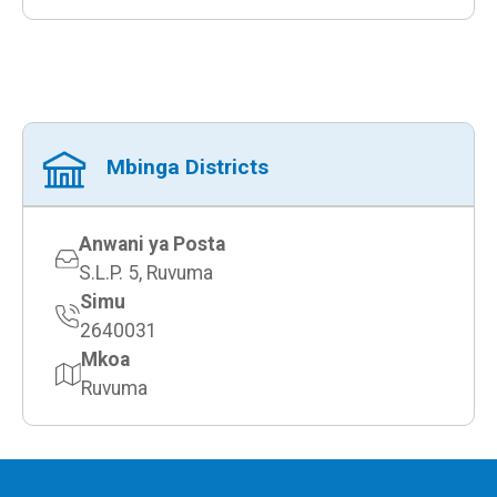
Mbinga Districts
Anwani ya Posta
S.L.P. 5, Ruvuma
Simu
2640031
Mkoa
Ruvuma