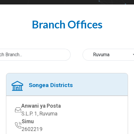
Branch Offices
Songea Districts
Anwani ya Posta
S.L.P. 1, Ruvuma
Simu
2602219