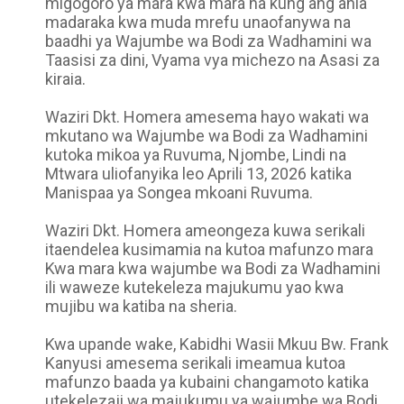
migogoro ya mara kwa mara na kung'ang'ania
madaraka kwa muda mrefu unaofanywa na
baadhi ya Wajumbe wa Bodi za Wadhamini wa
Taasisi za dini, Vyama vya michezo na Asasi za
kiraia.
Waziri Dkt. Homera amesema hayo wakati wa
mkutano wa Wajumbe wa Bodi za Wadhamini
kutoka mikoa ya Ruvuma, Njombe, Lindi na
Mtwara uliofanyika leo Aprili 13, 2026 katika
Manispaa ya Songea mkoani Ruvuma.
Waziri Dkt. Homera ameongeza kuwa serikali
itaendelea kusimamia na kutoa mafunzo mara
Kwa mara kwa wajumbe wa Bodi za Wadhamini
ili waweze kutekeleza majukumu yao kwa
mujibu wa katiba na sheria.
Kwa upande wake, Kabidhi Wasii Mkuu Bw. Frank
Kanyusi amesema serikali imeamua kutoa
mafunzo baada ya kubaini changamoto katika
utekelezaji wa majukumu ya wajumbe wa Bodi