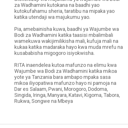
za Wadhamini kutokana na baadhi yao
kutokufahamu sheria, taratibu na mipaka yao
katika utendaji wa majukumu yao.
Pia, amebainisha kuwa, baadhi ya Wajumbe wa
Bodi za Wadhamini katika taasisi mbalimbali
wamekuwa wakijimilikisha mali, kufuja mali na
kukaa katika madaraka hayo kwa muda mrefu na
kusababisha migogoro isiyokwisha.
RITA inaendelea kutoa mafunzo na elimu kwa
Wajumbe wa Bodi za Wadhamini katika mikoa
yote ya Tanzania bara ambapo mpaka sasa
mikoa iliyopatiwa mafunzo hayo ni pamoja na
Dar es Salaam, Pwani, Morogoro, Dodoma,
Singida, Iringa, Manyara, Katavi, Kigoma, Tabora,
Rukwa, Songwe na Mbeya