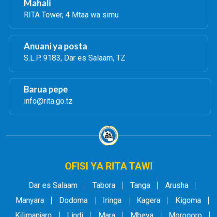
Mahali
RITA Tower, 4 Mtaa wa simu
Anuani ya posta
S.L.P. 9183, Dar es Salaam, TZ
Barua pepe
info@rita.go.tz
OFISI YA RITA TAWI
Dar es Salaam
Tabora
Tanga
Arusha
Manyara
Dodoma
Iringa
Kagera
Kigoma
Kilimanjaro
Lindi
Mara
Mbeya
Morogoro