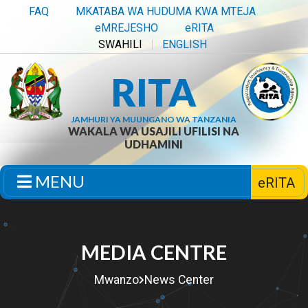
FAQ
MKATABA WA HUDUMA KWA MTEJA
eMREJESHO
eRITA
SWAHILI
ENGLISH
RITA
JAMHURI YA MUUNGANO WA TANZANIA
WAKALA WA USAJILI UFILISI NA
UDHAMINI
MENU
eRITA
MEDIA CENTRE
Mwanzo
News Center