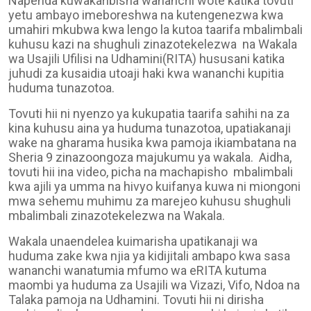
Napenda kuwakaribisha wananchi wote katika
tovuti
yetu ambayo imeboreshwa na kutengenezwa kwa
umahiri mkubwa kwa lengo la kutoa taarifa mbalimbali
kuhusu kazi na shughuli zinazotekelezwa na Wakala
wa Usajili Ufilisi na Udhamini(RITA) hususani katika
juhudi za kusaidia utoaji haki kwa wananchi kupitia
huduma tunazotoa.
Tovuti hii ni nyenzo ya kukupatia taarifa sahihi na za
kina kuhusu aina ya huduma tunazotoa, upatiakanaji
wake na gharama husika kwa pamoja ikiambatana na
Sheria 9 zinazoongoza majukumu ya wakala. Aidha,
tovuti hii ina video, picha
na machapisho
mbalimbali
kwa ajili ya umma na hivyo kuifanya kuwa ni miongoni
mwa sehemu muhimu za marejeo kuhusu shughuli
mbalimbali zinazotekelezwa na Wakala.
Wakala unaendelea kuimarisha upatikanaji wa
huduma zake kwa njia ya kidijitali ambapo kwa sasa
wananchi wanatumia mfumo wa eRITA kutuma
maombi ya huduma za Usajili wa Vizazi, Vifo, Ndoa na
Talaka pamoja na Udhamini. Tovuti hii ni dirisha