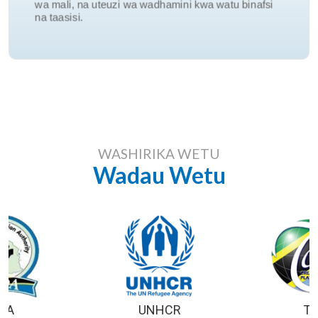
wa mali, na uteuzi wa wadhamini kwa watu binafsi
Udhamini
na taasisi.
WASHIRIKA WETU
Wadau Wetu
DA
UNHCR
T