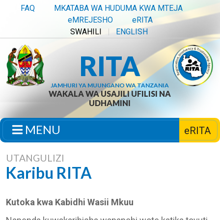
FAQ
MKATABA WA HUDUMA KWA MTEJA
eMREJESHO
eRITA
SWAHILI
ENGLISH
RITA
JAMHURI YA MUUNGANO WA TANZANIA
WAKALA WA USAJILI UFILISI NA
UDHAMINI
MENU
eRITA
UTANGULIZI
Karibu RITA
Kutoka kwa Kabidhi Wasii Mkuu