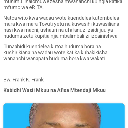
muhimu linalomuwezesha mwananchi kuingia katika
mfumo wa eRITA.
Natoa wito kwa wadau wote kuendelea kutembelea
mara kwa mara Tovuti yetu na kuwasihi kuwasiliana
nasi kwa maoni, ushauri na ufafanuzi zaidi juu ya
huduma zetu kupitia njia mbalimbali zilizoainishwa.
Tunaahidi kuendelea kutoa huduma bora na
kushirikiana na wadau wote katika kuhakikisha
wananchi wanapata huduma bora kwa wakati.
Bw. Frank K. Frank
Kabidhi Wasii Mkuu na Afisa Mtendaji Mkuu