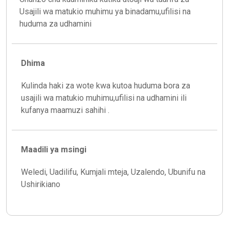
Usajili wa matukio muhimu ya binadamu,ufilisi na
huduma za udhamini
Dhima
Kulinda haki za wote kwa kutoa huduma bora za
usajili wa matukio muhimu,ufilisi na udhamini ili
kufanya maamuzi sahihi .
Maadili ya msingi
Weledi, Uadilifu, Kumjali mteja, Uzalendo, Ubunifu na
Ushirikiano