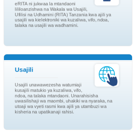
eRITA ni jukwaa la mtandaoni
Ndoa na Talaka
lililoanzishwa na Wakala wa Usajili,
Ufilisi na Udhamini (RITA) Tanzania kwa ajili ya
Vizazi na Vifo
usajili wa kielektroniki wa kuzaliwa, vifo, ndoa,
talaka na usajili wa wadhamini.
Tovuti ya eRITA
Usajili
Kuasili
Ndoa na Talaka
Usajili unawawezesha watumiaji
kusajili matukio ya kuzaliwa, vifo,
Vifo
ndoa, na talaka mtandaoni. Unarahisisha
Vizazi
uwasilishaji wa maombi, uhakiki wa nyaraka, na
utoaji wa vyeti rasmi kwa ajili ya utambuzi wa
Usajili
kisheria na upatikanaji rahisi.