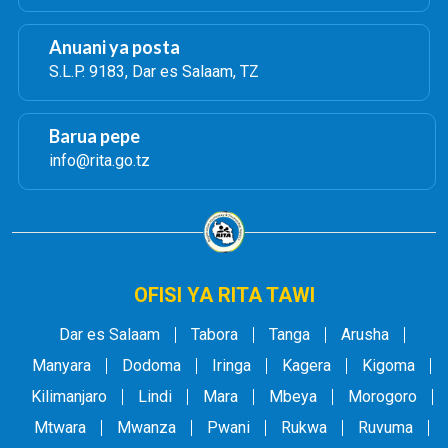
Anuani ya posta
S.L.P. 9183, Dar es Salaam, TZ
Barua pepe
info@rita.go.tz
OFISI YA RITA TAWI
Dar es Salaam
Tabora
Tanga
Arusha
Manyara
Dodoma
Iringa
Kagera
Kigoma
Kilimanjaro
Lindi
Mara
Mbeya
Morogoro
Mtwara
Mwanza
Pwani
Rukwa
Ruvuma