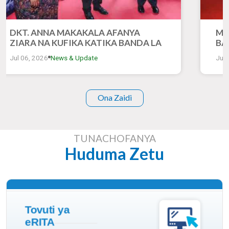
DKT. ANNA MAKAKALA AFANYA
MH
ZIARA NA KUFIKA KATIKA BANDA LA
BA
RITA KATIKA MONESHO YA 50 YA
ZI
Jul 06, 2026
News & Update
Jul 
KIMATAIFA YA BIASHARA DAR ES
YA
SALAAM
DA
Ona Zaidi
TUNACHOFANYA
Huduma Zetu
Soma Zaidi
Tovuti ya
eRITA
Miunganisho ya Wadhamini