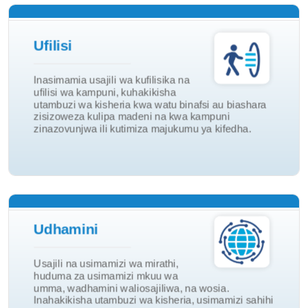
Ufilisi
Ufilisi wa Kampuni
Inasimamia usajili wa kufilisika na
ufilisi wa kampuni, kuhakikisha
Ufilisi watu Binafsi
utambuzi wa kisheria kwa watu binafsi au biashara
Ufilisi
zisizoweza kulipa madeni na kwa kampuni
zinazovunjwa ili kutimiza majukumu ya kifedha.
Wosia
Udhamini
Miunganisho ya Wadhamini
Usajili na usimamizi wa mirathi,
Mdhamini wa Umma
huduma za usimamizi mkuu wa
umma, wadhamini waliosajiliwa, na wosia.
Usimamizi wa mirathi
Inahakikisha utambuzi wa kisheria, usimamizi sahihi