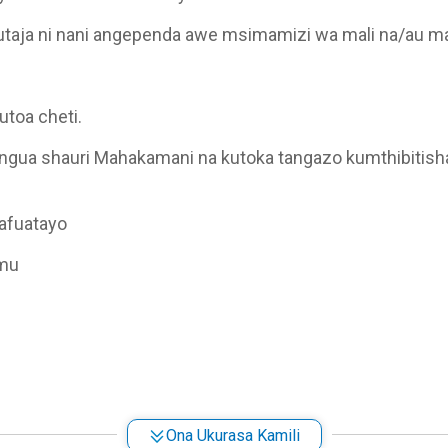
ja ni nani angependa awe msimamizi wa mali na/au ma
utoa cheti.
ngua shauri Mahakamani na kutoka tangazo kumthibitisha
afuatayo
emu
i wa mirathi
Ona Ukurasa Kamili