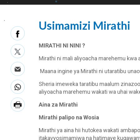
Usimamizi Mirathi
`
MIRATHI NI NINI ?
Mirathi ni mali aliyoacha marehemu kwa aji
Maana ingine ya Mirathi ni utaratibu u
Sheria imeweka taratibu maalum zinazoon
aliyoacha marehemu wakati wa uhai wak
Aina za Mirathi
Mirathi palipo na Wosia
Mirathi ya aina hii hutokea wakati amba
itakavyosimamiwa na hatimaye kugawanyw