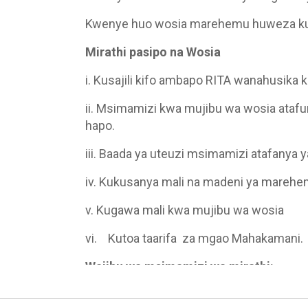
Kwenye huo wosia marehemu huweza kuta
Mirathi pasipo na Wosia
i.
Kusajili kifo ambapo RITA wanahusika k
ii. Msimamizi kwa mujibu wa wosia atafu
hapo.
iii.
Baada ya uteuzi msimamizi atafanya y
iv. Kukusanya mali na madeni ya mareh
v. Kugawa mali kwa mujibu wa wosia
vi.
Kutoa taarifa za mgao Mahakamani.
Wajibu wa msimamizi wa mirathi:
-
i.
Kufungua shauri la maombi ya usimamiz