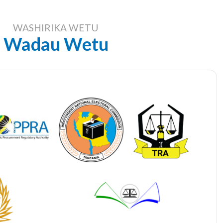
WASHIRIKA WETU
Wadau Wetu
nateuliwa chini ya kifungu cha nne (4) cha sheria ya
ama, au kwa kuteuliwa moja kwa moja na Mahakama.
aka na Wajibu) Sura ya 27 Marejeo ya mwaka 2002.
 mambo mengine inajishughulisha katika usimamizi wa
ma msimamizi