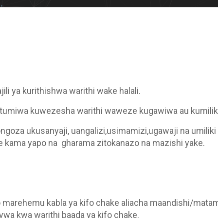
li ya kurithishwa warithi wake halali.
naotumiwa kuwezesha warithi waweze kugawiwa au kumili
goza ukusanyaji, uangalizi,usimamizi,ugawaji na umilik
e kama yapo na gharama zitokanazo na mazishi yake.
po marehemu kabla ya kifo chake aliacha maandishi/matam
a kwa warithi baada ya kifo chake.