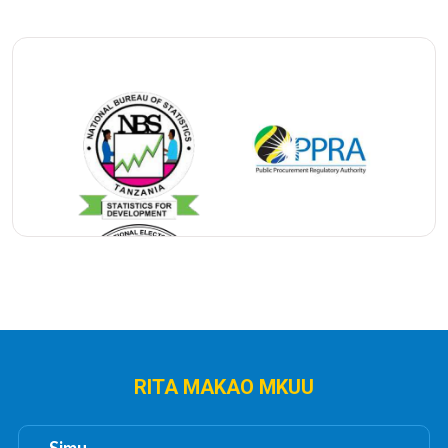
zamani (Sheria ya ndoa) lakini ndoa yangu
bado inadumu. Ninaweza kuisajili ndoa hii
na kupata cheti cha ndoa?
RITA MAKAO MKUU