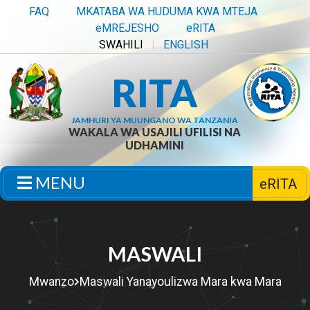
FAQ
MKATABA WA HUDUMA KWA MTEJA
eMREJESHO
eRITA
SWAHILI
ENGLISH
RITA
JAMHURI YA MUUNGANO WA TANZANIA
WAKALA WA USAJILI UFILISI NA
UDHAMINI
MENU
eRITA
MASWALI
Mwanzo
Maswali Yanayoulizwa Mara kwa Mara