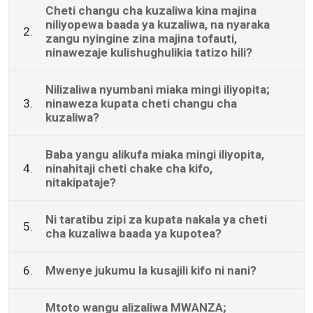
Cheti changu cha kuzaliwa kina majina
niliyopewa baada ya kuzaliwa, na nyaraka
2.
zangu nyingine zina majina tofauti,
ninawezaje kulishughulikia tatizo hili?
Nilizaliwa nyumbani miaka mingi iliyopita;
3.
ninaweza kupata cheti changu cha
kuzaliwa?
Baba yangu alikufa miaka mingi iliyopita,
4.
ninahitaji cheti chake cha kifo,
nitakipataje?
Ni taratibu zipi za kupata nakala ya cheti
5.
cha kuzaliwa baada ya kupotea?
6.
Mwenye jukumu la kusajili kifo ni nani?
Mtoto wangu alizaliwa MWANZA;