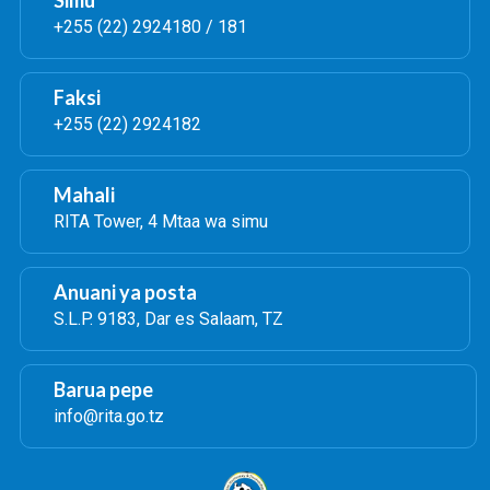
Simu
+255 (22) 2924180 / 181
Faksi
+255 (22) 2924182
Mahali
RITA Tower, 4 Mtaa wa simu
Anuani ya posta
S.L.P. 9183, Dar es Salaam, TZ
Barua pepe
info@rita.go.tz