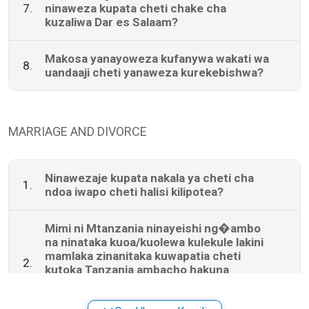
7.
ninaweza kupata cheti chake cha
kuzaliwa Dar es Salaam?
Makosa yanayoweza kufanywa wakati wa
8.
uandaaji cheti yanaweza kurekebishwa?
MARRIAGE AND DIVORCE
Ninawezaje kupata nakala ya cheti cha
1.
ndoa iwapo cheti halisi kilipotea?
Mimi ni Mtanzania ninayeishi ng�ambo
na ninataka kuoa/kuolewa kulekule lakini
mamlaka zinanitaka kuwapatia cheti
2.
kutoka Tanzania ambacho hakuna
kipingamizi cha ndoa. Ninawezaje
kukipata?