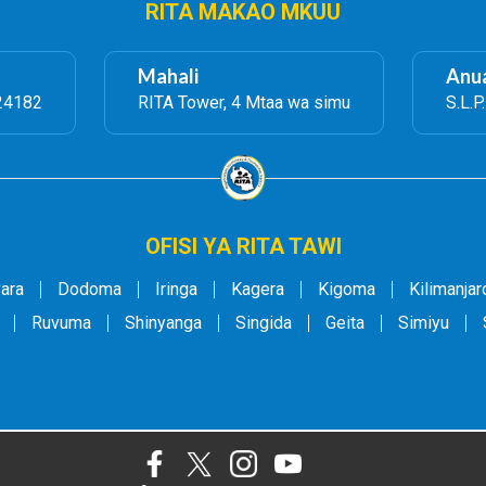
RITA MAKAO MKUU
Mahali
Anua
24182
RITA Tower, 4 Mtaa wa simu
S.L.P
OFISI YA RITA TAWI
ara
Dodoma
Iringa
Kagera
Kigoma
Kilimanjar
Ruvuma
Shinyanga
Singida
Geita
Simiyu