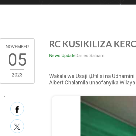
RC KUSIKILIZA KE
NOVEMBER
05
News Update
Dar es Salaam
2023
Wakala wa Usajili,Ufilisi na Udhami
Albert Chalamila unaofanyika Wilay
`