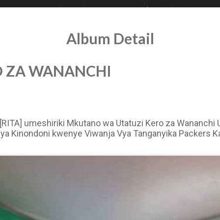
Album Detail
RO ZA WANANCHI
ni [RITA] umeshiriki Mkutano wa Utatuzi Kero za Wananch
a ya Kinondoni kwenye Viwanja Vya Tanganyika Packers 