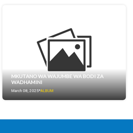
MKUTANO WA WAJUMBE WA BODI ZA
WADHAMINI
March 08, 2025
ALBUM