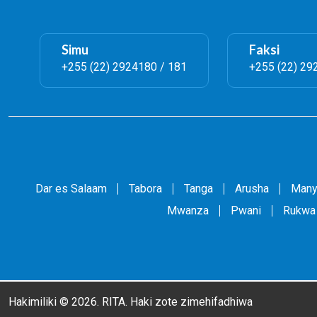
Simu
Faksi
+255 (22) 2924180 / 181
+255 (22) 29
Dar es Salaam
Tabora
Tanga
Arusha
Many
Mwanza
Pwani
Rukwa
Hakimiliki © 2026. RITA. Haki zote zimehifadhiwa