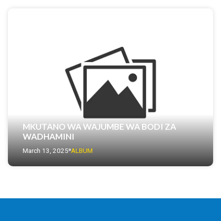
MKUTANO WA WAJUMBE WA BODI ZA
WADHAMINI
March 13, 2025
ALBUM