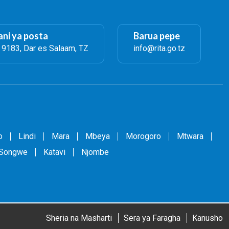
ni ya posta
Barua pepe
. 9183, Dar es Salaam, TZ
info@rita.go.tz
o
Lindi
Mara
Mbeya
Morogoro
Mtwara
Songwe
Katavi
Njombe
Sheria na Masharti
Sera ya Faragha
Kanusho