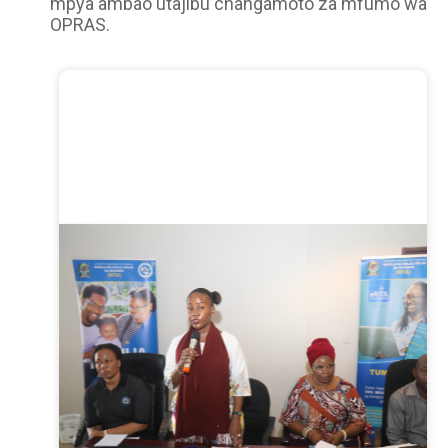
mpya ambao utajibu changamoto za mfumo wa
OPRAS.