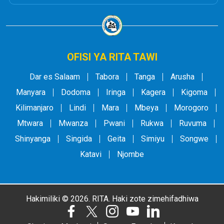
OFISI YA RITA TAWI
Dar es Salaam
Tabora
Tanga
Arusha
Manyara
Dodoma
Iringa
Kagera
Kigoma
Kilimanjaro
Lindi
Mara
Mbeya
Morogoro
Mtwara
Mwanza
Pwani
Rukwa
Ruvuma
Shinyanga
Singida
Geita
Simiyu
Songwe
Katavi
Njombe
Hakimiliki © 2026. RITA. Haki zote zimehifadhiwa