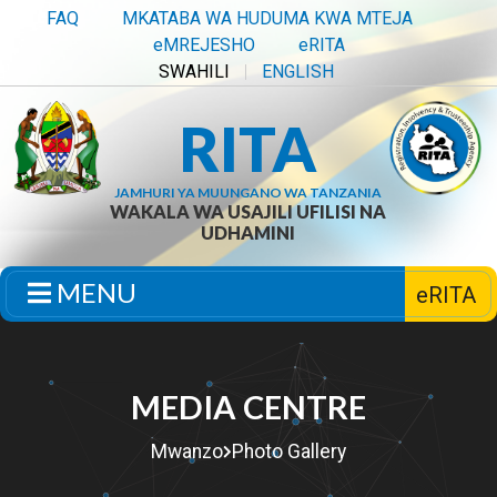
FAQ
MKATABA WA HUDUMA KWA MTEJA
eMREJESHO
eRITA
SWAHILI
ENGLISH
RITA
JAMHURI YA MUUNGANO WA TANZANIA
WAKALA WA USAJILI UFILISI NA
UDHAMINI
MENU
eRITA
MEDIA CENTRE
Mwanzo
Photo Gallery