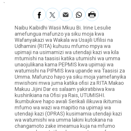
`
Naibu Kaibidhi Wasii Mkuu Bi. Irine Lesulie
amefungua mafunzo ya siku moja kwa
Wafanyakazi wa Wakala wa Usajili Ufilisi na
Udhamini (RITA) kuhusu mfumo mpya wa
upimaji na usimamizi wa utendaji kazi wa kila
mtumishi na taasisi katika utumishi wa umma
unaojulikana kama PEPMIS kwa upimaji wa
watumishi na PIPMIS kwa upande wa Taasisi za
Umma. Mafunzo hayo ya siku moja yamefanyika
mwishoni mwa juma katika ofisi za RITA Makao
Makuu Jijini Dar es salaam yakiratibiwa kwa
kushirikiana na Ofisi ya Rais, UTUMISHI.
Ikumbukwe hapo awali Serikali ilikuwa ikitumia
mfumo wa wazi wa mapitio na upimaji wa
utendaji kazi (OPRAS) kusimamia utendaji kazi
wa watumishi wa umma lakini kutokana na
changamoto zake imeamua kuja na mfumo