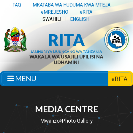
FAQ
MKATABA WA HUDUMA KWA MTEJA
eMREJESHO
eRITA
SWAHILI
ENGLISH
RITA
JAMHURI YA MUUNGANO WA TANZANIA
WAKALA WA USAJILI UFILISI NA
UDHAMINI
MENU
eRITA
MEDIA CENTRE
Mwanzo
Photo Gallery