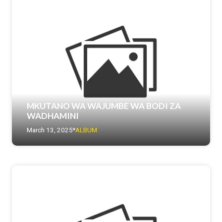
MKUTANO WA WAJUMBE WA BODI ZA
WADHAMINI
March 13, 2025
ALBUM