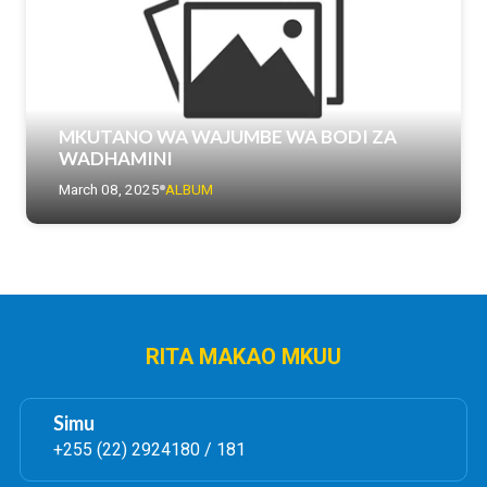
MKUTANO WA WAJUMBE WA BODI ZA
WADHAMINI
March 08, 2025
ALBUM
RITA MAKAO MKUU
Simu
+255 (22) 2924180 / 181