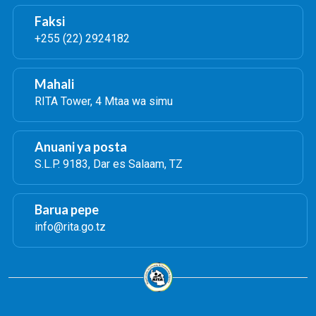
Faksi
+255 (22) 2924182
Mahali
RITA Tower, 4 Mtaa wa simu
Anuani ya posta
S.L.P. 9183, Dar es Salaam, TZ
Barua pepe
info@rita.go.tz