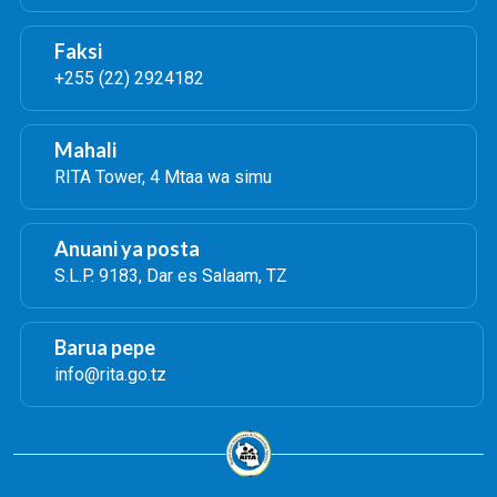
Faksi
+255 (22) 2924182
Mahali
RITA Tower, 4 Mtaa wa simu
Anuani ya posta
S.L.P. 9183, Dar es Salaam, TZ
Barua pepe
info@rita.go.tz