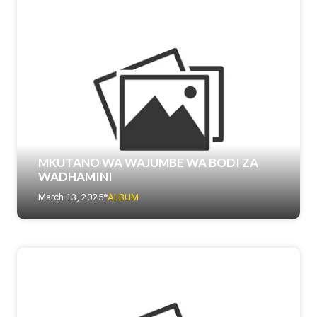
MKUTANO WA WAJUMBE WA BODI ZA
WADHAMINI
March 13, 2025
ALBUM