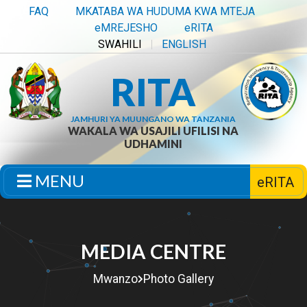
FAQ
MKATABA WA HUDUMA KWA MTEJA
eMREJESHO
eRITA
SWAHILI
ENGLISH
RITA
JAMHURI YA MUUNGANO WA TANZANIA
WAKALA WA USAJILI UFILISI NA
UDHAMINI
MENU
eRITA
MEDIA CENTRE
Mwanzo
Photo Gallery