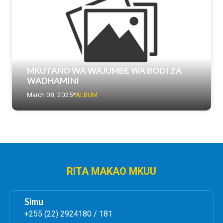
MKUTANO WA WAJUMBE WA BODI ZA
WADHAMINI
March 08, 2025
ALBUM
RITA MAKAO MKUU
Simu
+255 (22) 2924180 / 181