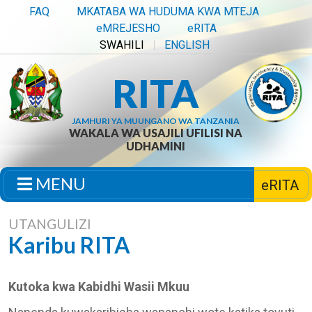
FAQ
MKATABA WA HUDUMA KWA MTEJA
eMREJESHO
eRITA
SWAHILI
ENGLISH
RITA
JAMHURI YA MUUNGANO WA TANZANIA
WAKALA WA USAJILI UFILISI NA
UDHAMINI
MENU
eRITA
UTANGULIZI
Karibu RITA
Kutoka kwa Kabidhi Wasii Mkuu