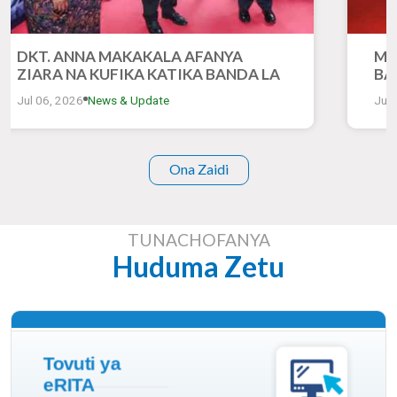
DKT. ANNA MAKAKALA AFANYA
MH
ZIARA NA KUFIKA KATIKA BANDA LA
BA
RITA KATIKA MONESHO YA 50 YA
ZI
Jul 06, 2026
News & Update
Jul 
KIMATAIFA YA BIASHARA DAR ES
YA
SALAAM
DA
Ona Zaidi
TUNACHOFANYA
Huduma Zetu
Soma Zaidi
Tovuti ya
eRITA
Miunganisho ya Wadhamini