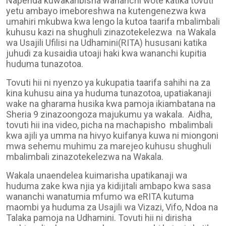
Napenda kuwakaribisha wananchi wote katika
tovuti
yetu ambayo imeboreshwa na kutengenezwa kwa
umahiri mkubwa kwa lengo la kutoa taarifa mbalimbali
kuhusu kazi na shughuli zinazotekelezwa na Wakala
wa Usajili Ufilisi na Udhamini(RITA) hususani katika
juhudi za kusaidia utoaji haki kwa wananchi kupitia
huduma tunazotoa.
Tovuti hii ni nyenzo ya kukupatia taarifa sahihi na za
kina kuhusu aina ya huduma tunazotoa, upatiakanaji
wake na gharama husika kwa pamoja ikiambatana na
Sheria 9 zinazoongoza majukumu ya wakala. Aidha,
tovuti hii ina video, picha
na machapisho
mbalimbali
kwa ajili ya umma na hivyo kuifanya kuwa ni miongoni
mwa sehemu muhimu za marejeo kuhusu shughuli
mbalimbali zinazotekelezwa na Wakala.
Wakala unaendelea kuimarisha upatikanaji wa
huduma zake kwa njia ya kidijitali ambapo kwa sasa
wananchi wanatumia mfumo wa eRITA kutuma
maombi ya huduma za Usajili wa Vizazi, Vifo, Ndoa na
Talaka pamoja na Udhamini. Tovuti hii ni dirisha