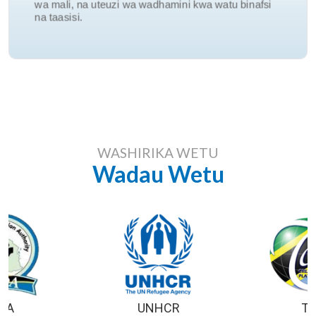
wa mali, na uteuzi wa wadhamini kwa watu binafsi
Udhamini
na taasisi.
WASHIRIKA WETU
Wadau Wetu
DA
UNHCR
T