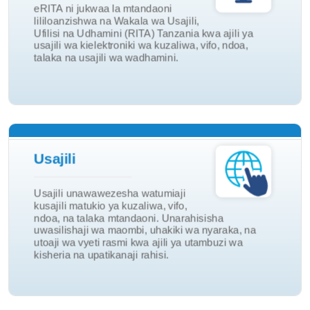
eRITA ni jukwaa la mtandaoni
Ndoa na Talaka
lililoanzishwa na Wakala wa Usajili,
Ufilisi na Udhamini (RITA) Tanzania kwa ajili ya
Vizazi na Vifo
usajili wa kielektroniki wa kuzaliwa, vifo, ndoa,
talaka na usajili wa wadhamini.
Tovuti ya eRITA
Usajili
Kuasili
Ndoa na Talaka
Usajili unawawezesha watumiaji
kusajili matukio ya kuzaliwa, vifo,
Vifo
ndoa, na talaka mtandaoni. Unarahisisha
Vizazi
uwasilishaji wa maombi, uhakiki wa nyaraka, na
utoaji wa vyeti rasmi kwa ajili ya utambuzi wa
Usajili
kisheria na upatikanaji rahisi.