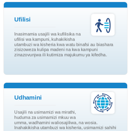
Ufilisi
Ufilisi wa Kampuni
Inasimamia usajili wa kufilisika na
ufilisi wa kampuni, kuhakikisha
Ufilisi watu Binafsi
utambuzi wa kisheria kwa watu binafsi au biashara
Ufilisi
zisizoweza kulipa madeni na kwa kampuni
zinazovunjwa ili kutimiza majukumu ya kifedha.
Wosia
Udhamini
Miunganisho ya Wadhamini
Usajili na usimamizi wa mirathi,
Mdhamini wa Umma
huduma za usimamizi mkuu wa
umma, wadhamini waliosajiliwa, na wosia.
Usimamizi wa mirathi
Inahakikisha utambuzi wa kisheria, usimamizi sahihi