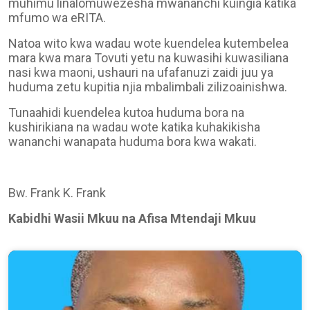
muhimu linalomuwezesha mwananchi kuingia katika
mfumo wa eRITA.
Natoa wito kwa wadau wote kuendelea kutembelea
mara kwa mara Tovuti yetu na kuwasihi kuwasiliana
nasi kwa maoni, ushauri na ufafanuzi zaidi juu ya
huduma zetu kupitia njia mbalimbali zilizoainishwa.
Tunaahidi kuendelea kutoa huduma bora na
kushirikiana na wadau wote katika kuhakikisha
wananchi wanapata huduma bora kwa wakati.
Bw. Frank K. Frank
Kabidhi Wasii Mkuu na Afisa Mtendaji Mkuu