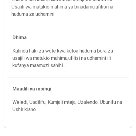
Usajili wa matukio muhimu ya binadamu,ufilisi na
huduma za udhamini
Dhima
Kulinda haki za wote kwa kutoa huduma bora za
usajili wa matukio muhimu,ufilisi na udhamini ili
kufanya maamuzi sahihi .
Maadili ya msingi
Weledi, Uadilifu, Kumjali mteja, Uzalendo, Ubunifu na
Ushirikiano