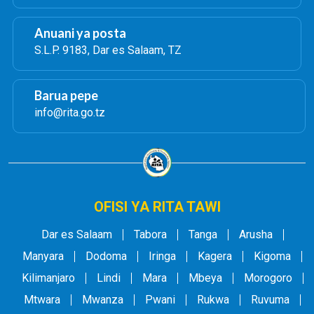
Anuani ya posta
S.L.P. 9183, Dar es Salaam, TZ
Barua pepe
info@rita.go.tz
OFISI YA RITA TAWI
Dar es Salaam
Tabora
Tanga
Arusha
Manyara
Dodoma
Iringa
Kagera
Kigoma
Kilimanjaro
Lindi
Mara
Mbeya
Morogoro
Mtwara
Mwanza
Pwani
Rukwa
Ruvuma