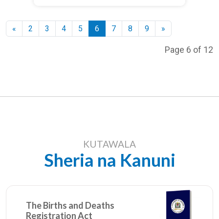
MITANO MKOANI KAGERA
«
2
3
4
5
6
7
8
9
»
Page 6 of 12
KUTAWALA
Sheria na Kanuni
The Births and Deaths
Registration Act