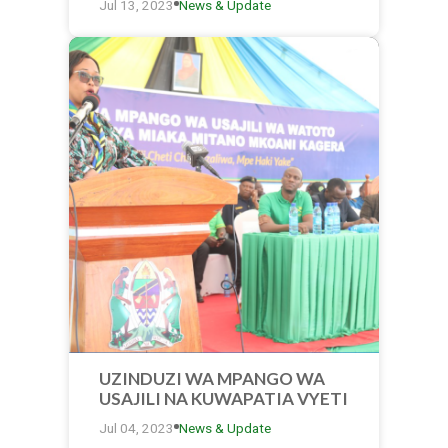
Jul 13, 2023
News & Update
WANAFUNZI WA ELIMU YA JUU
MWAKA WA MASOMO
2023/2024
UZINDUZI WA MPANGO WA
USAJILI NA KUWAPATIA VYETI
VYA KUZALIWA WATOTO WA
Jul 04, 2023
News & Update
UMRI CHINI YA MIAKA