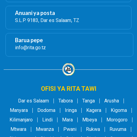
Anuani ya posta
S.L.P. 9183, Dar es Salaam, TZ
Barua pepe
info@rita.go.tz
OFISI YA RITA TAWI
Dar es Salaam
Tabora
Tanga
Arusha
Manyara
Dodoma
Iringa
Kagera
Kigoma
Kilimanjaro
Lindi
Mara
Mbeya
Morogoro
Mtwara
Mwanza
Pwani
Rukwa
Ruvuma