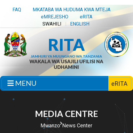
FAQ
MKATABA WA HUDUMA KWA MTEJA
eMREJESHO
eRITA
SWAHILI
ENGLISH
RITA
JAMHURI YA MUUNGANO WA TANZANIA
WAKALA WA USAJILI UFILISI NA
UDHAMINI
MENU
eRITA
MEDIA CENTRE
Mwanzo
News Center