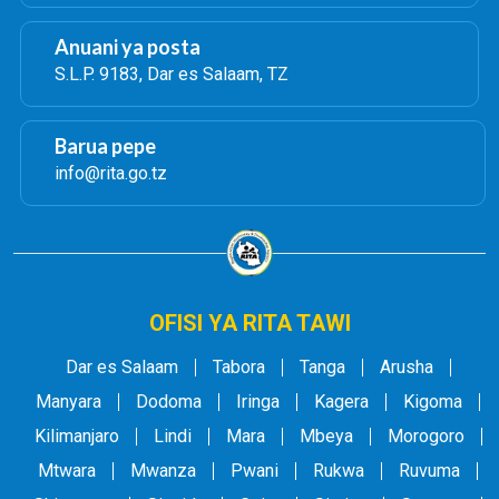
Anuani ya posta
S.L.P. 9183, Dar es Salaam, TZ
Barua pepe
info@rita.go.tz
OFISI YA RITA TAWI
Dar es Salaam
Tabora
Tanga
Arusha
Manyara
Dodoma
Iringa
Kagera
Kigoma
Kilimanjaro
Lindi
Mara
Mbeya
Morogoro
Mtwara
Mwanza
Pwani
Rukwa
Ruvuma