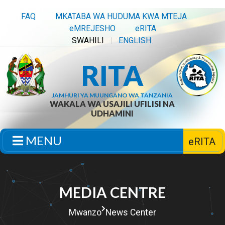
FAQ
MKATABA WA HUDUMA KWA MTEJA
eMREJESHO
eRITA
SWAHILI
ENGLISH
RITA
JAMHURI YA MUUNGANO WA TANZANIA
WAKALA WA USAJILI UFILISI NA
UDHAMINI
MENU
eRITA
MEDIA CENTRE
Mwanzo
News Center