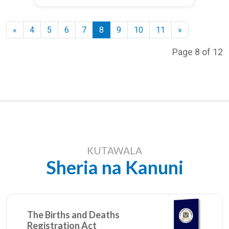
«
4
5
6
7
8
9
10
11
»
Page 8 of 12
KUTAWALA
Sheria na Kanuni
The Births and Deaths
Registration Act